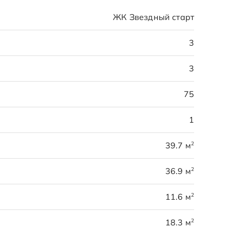
ЖК Звездный старт
3
3
75
1
2
39.7 м
2
36.9 м
2
11.6 м
2
18.3 м