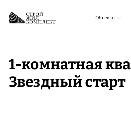
Объекты
Все объекты
ЖК Звёздный с
1-комнатная ква
ЖК Звёздный
Звездный старт