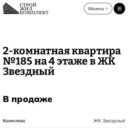
Объекты
Объекты
Все объекты
2-комнатная квартира
ЖК Звёздный старт
№185 на 4 этаже в ЖК
ЖК Звёздный
Звездный
В продаже
Комплекс
ЖК Звездный