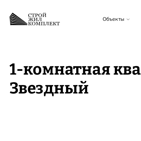
Объекты
Все объекты
ЖК Звёздный с
1-комнатная ква
ЖК Звёздный
Звездный