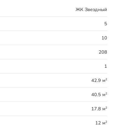
ЖК Звездный
5
10
208
1
2
42.9 м
2
40.5 м
2
17.8 м
2
12 м