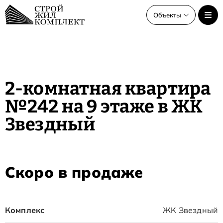
Объекты
Объекты
Все объекты
2-комнатная квартира
ЖК Звёздный старт
№242 на 9 этаже в ЖК
ЖК Звёздный
Звездный
Скоро в продаже
Комплекс
ЖК Звездный