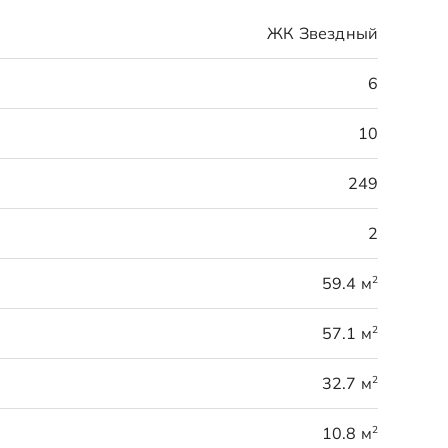
ЖК Звездный
6
10
249
2
2
59.4 м
2
57.1 м
2
32.7 м
2
10.8 м