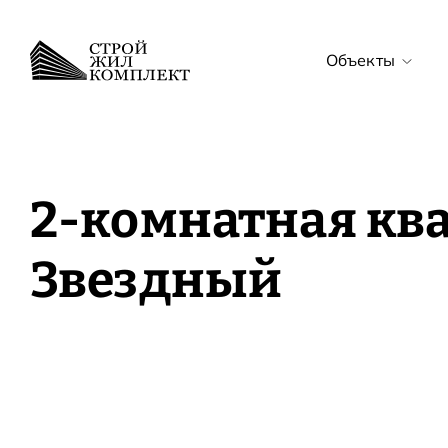
Объекты
Все объекты
ЖК Звёздный с
2-комнатная ква
ЖК Звёздный
Звездный